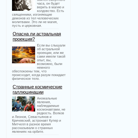
часа, он будет
верить в магию и
колдовство. Есть
священники, изгоняющие
демонов из тел человеческих
молитвами. Это ли не магия,
пусть и церковная.
Опасна ли астральная
проекция?
Если вы слышали
об астральной
проекции, или же
сами имели такой
опыт, вы,
возможно, были
немного
обеспокоены тем, что
происходит, когда разум покидает
физическое тело.
Странные космические
галлюцинации
Аномальные
явления,
наблюдаемые
космонавтами, не
редкость. Волков
и Леонов, Севастьянов и
Кричевский, астронавт Купер и
Митчелл в разное время
рассказывали о странных
явлениях на орбите.