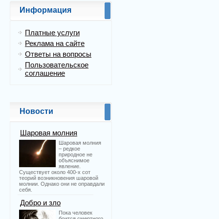
Информация
Платные услуги
Реклама на сайте
Ответы на вопросы
Пользовательское
соглашение
Новости
Шаровая молния
Шаровая молния
– редкое
природное не
объяснимое
явление.
Существует около 400-х сот
теорий возникновения шаровой
молнии. Однако они не оправдали
себя.
Добро и зло
Пока человек
боится смертного