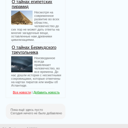
О тайнах египетских
пирамид
Несмотря на
современное
развитие во всех
областях,
человечество до
сих пор не может дать ответы на
многие загадочные вещи,
оставленные нам древними
цивилизациями.
О тайнах Бермудского
треугольника
Неизведанное
всегда
привлекает
человечество, во
все времена. До
нас дошли истории с несметными
сокровищами, которые отмечены
на картах пиратов или мифы об
Атлантиде.
Все новости
|
Добавить новость
Пока ещё здесь пусто
Сегодня ничего не было добавлено